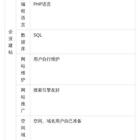
编
PHP语言
程
语
言
企
数
SQL
业
据
建
库
站
网
用户自行维护
站
维
护
网
搜索引擎友好
站
推
广
空
空间、域名用户自己准备
间
域