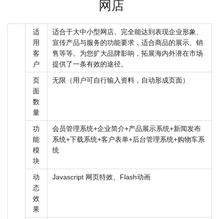
网店
适
适合于大中小型网店。完全能达到表现企业形象、
用
宣传产品与服务的功能要求，适合商品的展示、销
客
售等等。为您扩大品牌影响，拓展海内外潜在市场
户
提供了一条有效的途径。
页
无限（用户可自行输入资料，自动形成页面）
面
数
量
功
会员管理系统+企业简介+产品展示系统+新闻发布
能
系统+下载系统+客户表单+后台管理系统+购物车系
模
统
块
动
Javascript 网页特效、Flash动画
态
效
果