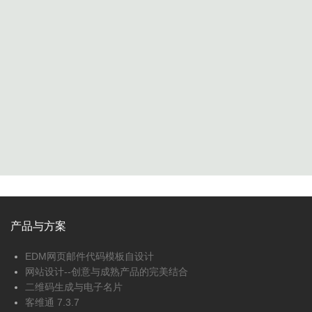
产品与方案
EDM网页邮件代码模板自设计
网站设计--创意与成熟产品的完美结合
二维码生成与电子名片
客维通 7.3.7